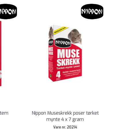
stem
Nippon Museskrekk poser tørket
mynte 4 x 7 gram
Vare nr. 20214