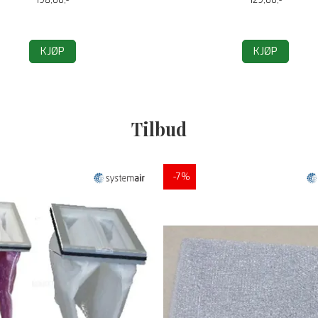
KJØP
KJØP
Tilbud
-7%