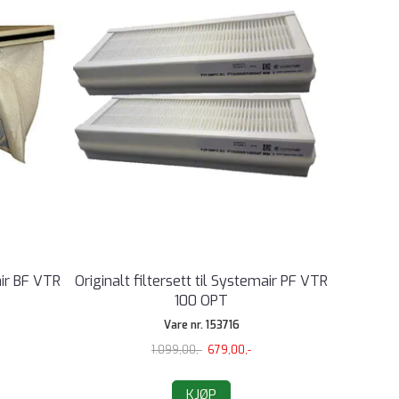
air BF VTR
Originalt filtersett til Systemair PF VTR
100 OPT
Vare nr. 153716
1.099,00,-
679,00,-
KJØP