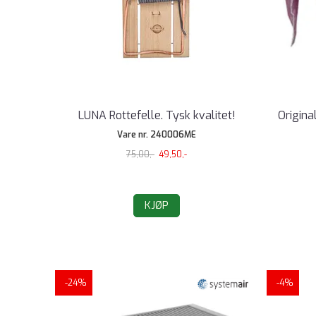
LUNA Rottefelle. Tysk kvalitet!
Origina
Vare nr. 240006ME
75,00,-
49,50,-
KJØP
-24%
-4%