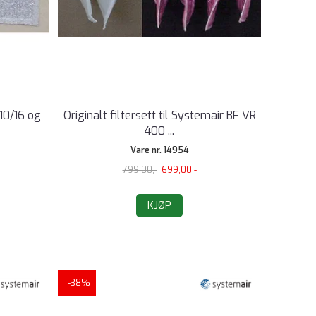
-10/16 og
Originalt filtersett til Systemair BF VR
400 ...
Vare nr. 14954
799,00,-
699,00,-
KJØP
-38%