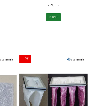
229,00,-
KJØP
-13%