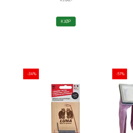
KJØP
-34%
-51%