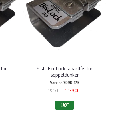
 for
5 stk Bin-Lock smartlås for
søppeldunker
Vare nr. 7090-175
1.945,00,-
1.649,00,-
KJØP