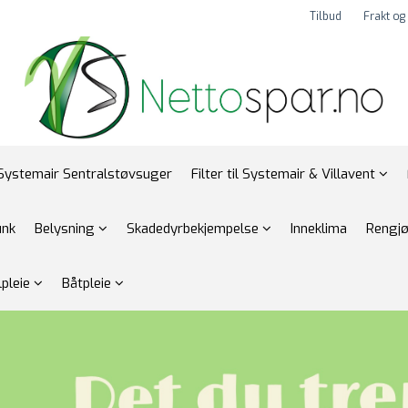
Tilbud
Frakt og
Systemair Sentralstøvsuger
Filter til Systemair & Villavent
unk
Belysning
Skadedyrbekjempelse
Inneklima
Rengj
lpleie
Båtpleie