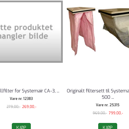
llfilter for Systemair CA-3, ...
Originalt filtersett til System
500 ...
Vare nr. 12383
Vare nr. 25315
279,00,-
269,00,-
969,00,-
799,00,-
KJØP
KJØP