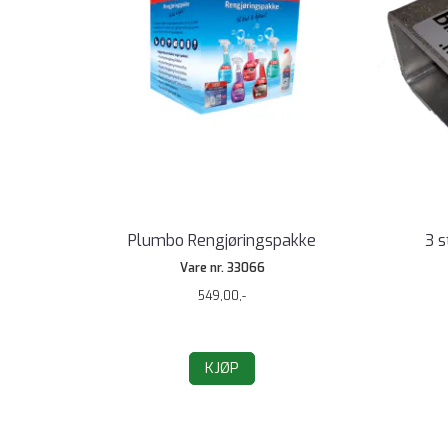
Plumbo Rengjøringspakke
3 s
Vare nr. 33066
549,00,-
KJØP