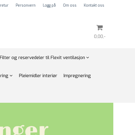
 retur
Personvern
Logg på
Om oss
Kontakt oss
0,00,-
Filter og reservedeler til Flexit ventilasjon
Nullstill
øring
Pleiemidler interiør
Impregnering
Trykk ENTER for å søke