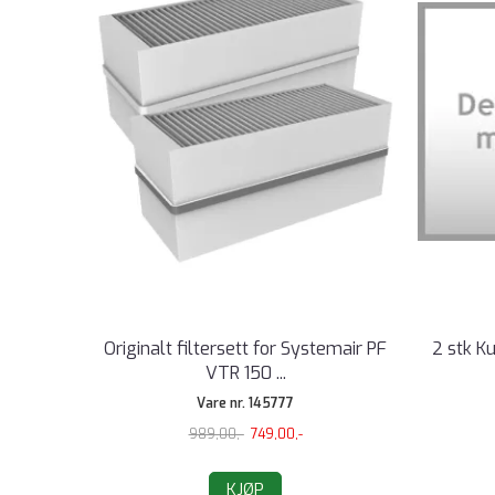
Originalt filtersett for Systemair PF
2 stk Ku
VTR 150 ...
Vare nr. 145777
989,00,-
749,00,-
KJØP