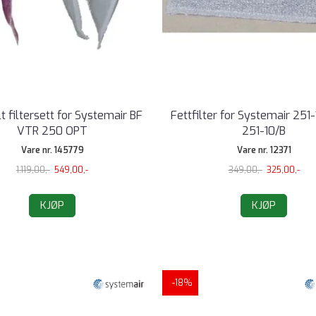
lt filtersett for Systemair BF
Fettfilter for Systemair 251
VTR 250 OPT
251-10/B
Vare nr. 145779
Vare nr. 12371
1.119,00,-
549,00,-
349,00,-
325,00,-
KJØP
KJØP
-18%