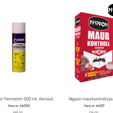
er Permetrin 500 ml. Aerosol
Nippon maurkontrollsy
Vare nr. 44050
Vare nr. 44017
198,00,-
129,00,-