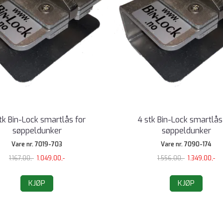
tk Bin-Lock smartlås for
4 stk Bin-Lock smartlås
søppeldunker
søppeldunker
Vare nr. 7019-703
Vare nr. 7090-174
1.167,00,-
1.049,00,-
1.556,00,-
1.349,00,-
KJØP
KJØP