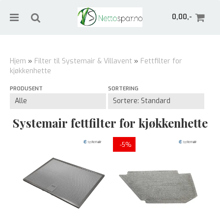
0,00,-
Hjem
»
Filter til Systemair & Villavent
»
Fettfilter for
kjøkkenhette
Nullstill
PRODUSENT
SORTERING
Trykk ENTER for å søke
Systemair fettfilter for kjøkkenhette
-5%