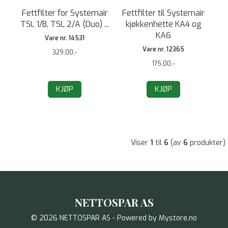
Fettfilter for Systemair
Fettfilter til Systemair
TSL 1/B, TSL 2/A (Duo) ...
kjøkkenhette KA4 og
KA6
Vare nr. 14531
Vare nr. 12365
329,00,-
175,00,-
KJØP
KJØP
Viser
1
til
6
(av
6
produkter)
NETTOSPAR AS
© 2026 NETTOSPAR AS - Powered by
Mystore.no