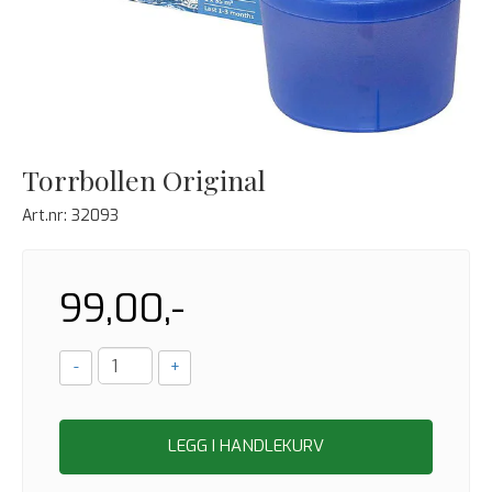
Torrbollen Original
Art.nr:
32093
99,00,-
-
+
LEGG I HANDLEKURV