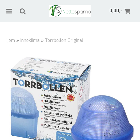
0,00,-
Hjem
»
Inneklima
»
Torrbollen Original
Nullstill
Trykk ENTER for å søke