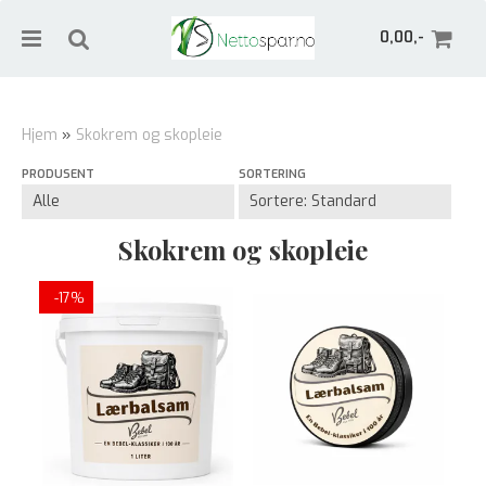
0,00,-
Hjem
»
Skokrem og skopleie
PRODUSENT
SORTERING
Nullstill
Trykk ENTER for å søke
Skokrem og skopleie
-17%