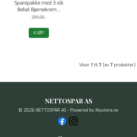
Sparepakke med 3 stk
Bebel Bjørnekrem ...
299,00,-
KJØP
Viser
1
til
7
(av
7
produkter)
NETTOSPAR AS
© 2026 NETTOSPAR AS - Powered by
Mystore.no