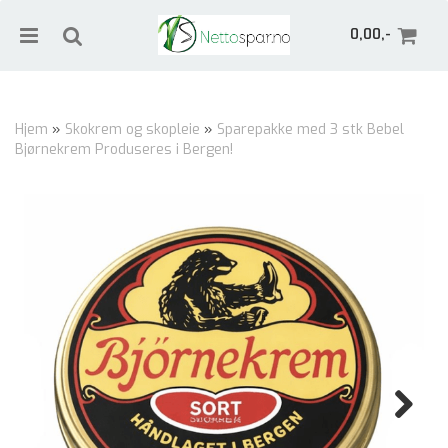
0,00,-
Hjem
»
Skokrem og skopleie
»
Sparepakke med 3 stk Bebel
Bjørnekrem Produseres i Bergen!
Nullstill
Trykk ENTER for å søke
Next