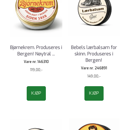
Bjørnekrem. Produseres i
Bebels lærbalsam for
Bergen! Nøytral ...
skinn. Produseres i
Bergen!
Vare nr. 146310
Vare nr. 246891
119,00,-
149,00,-
KJØP
KJØP