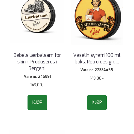
Bebels lærbalsam for
Vaselin syrefri 100 ml
skinn. Produseres i
boks. Retro design. ...
Bergen!
Vare nr. 22884455
Vare nr. 246891
149,00,-
149,00,-
KJØP
KJØP