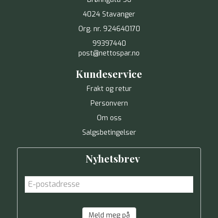
4024 Stavanger
Org. nr. 924640170
99397440
post@nettospar.no
Kundeservice
Frakt og retur
Personvern
Om oss
Salgsbetingelser
Nyhetsbrev
Meld meg på