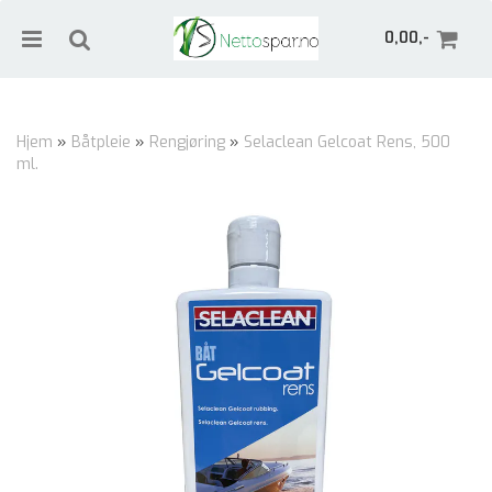
0,00,-
Hjem
»
Båtpleie
»
Rengjøring
»
Selaclean Gelcoat Rens, 500
ml.
Nullstill
Trykk ENTER for å søke