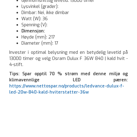
Gjennomsnittlig levetid: 13000 timer
Lysvinkel (grader):
Dimbar: Nei, ikke dimbar
Watt (W): 36
Spenning (V):
Dimensjon:
Høyde (mm): 217
Diameter (mm): 17
Invester i optimal belysning med en betydelig levetid på
13000 timer og velg Osram Dulux F 36W 840 | kald hvit -
4-stift.
Tips: Spar opptil 70 % strøm med denne miljø og
klimavennlige LED pæren:
https://www.nettospar.no/products/ledvance-dulux-f-
led-20w-840-kald-hviterstatter-36w