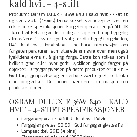
kald hvit - 4-stift
Produktet
Osram Dulux F 36W 840 | kald hvit - 4-stift
og dens 2G10 (4-pins) lampesokkel kjennetegnes ved en
rekke unike spesifikasjoner. Fargetemperaturen på 4000K
- kald hvit Kelvin gjør det mulig å skape en fin og hyggelig
atmosfære. Et svært godt valg for ditt bygg! Fargekoden,
840 kald hvit, inneholder ikke bare informasjon om
fargetemperaturen, som allerede er nevnt over, men også
lyskildens evne til å gjengi farge. Dette kan tolkes som i
hvilken grad, eller hvor godt lyskilden gjengir farger på
objekter. Fargegjengivelsen på dette produktet er 80-89 -
God fargegjengivelse og er derfor svært egnet for bruk i
dine omgivelser. Du finner nærmere informasjon om
produktet under:
OSRAM DULUX F 36W 840 | KALD
HVIT - 4-STIFT SPESIFIKASJONER
Fargetemperatur: 4000K - kald hvit Kelvin
Fargegjengivelse: 80-89 - God fargegjengivelse Ra
Lampesokkel: 2G10 (4-pins)