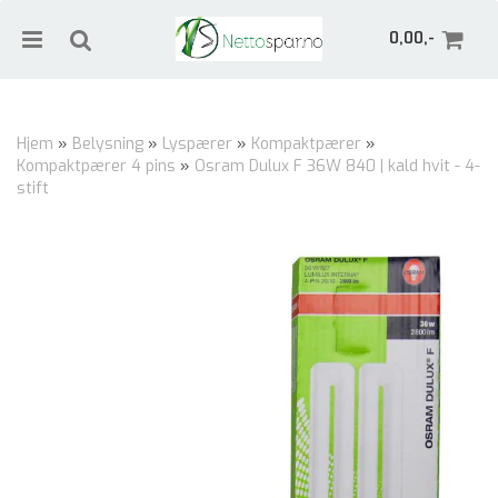
0,00,-
Hjem
»
Belysning
»
Lyspærer
»
Kompaktpærer
»
Kompaktpærer 4 pins
»
Osram Dulux F 36W 840 | kald hvit - 4-
Nullstill
stift
Trykk ENTER for å søke