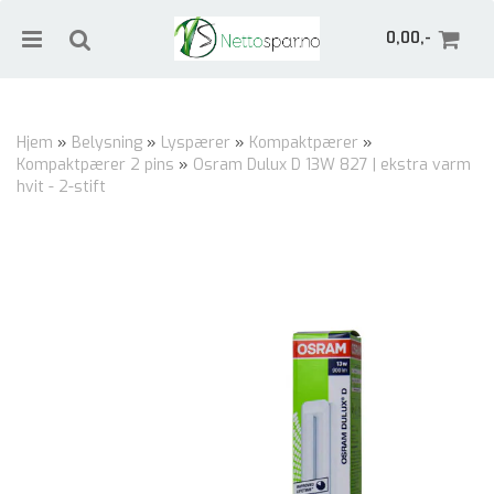
0,00,-
Hjem
»
Belysning
»
Lyspærer
»
Kompaktpærer
»
Kompaktpærer 2 pins
»
Osram Dulux D 13W 827 | ekstra varm
Nullstill
hvit - 2-stift
Trykk ENTER for å søke