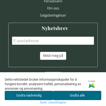
Personvern
Om oss
Salgsbetingelser
Nyhetsbrev
Meld meg på
Dette nettstedet bruker informasjonskapsler for å
Powered by
fungere korrekt, analysere trafikk, personalisering av
annonser og annonsering.
Godta nødvendig
Godta alle
Juster innstillingene
© 2026 NETTOSPAR AS - Powered by
Mystore.no