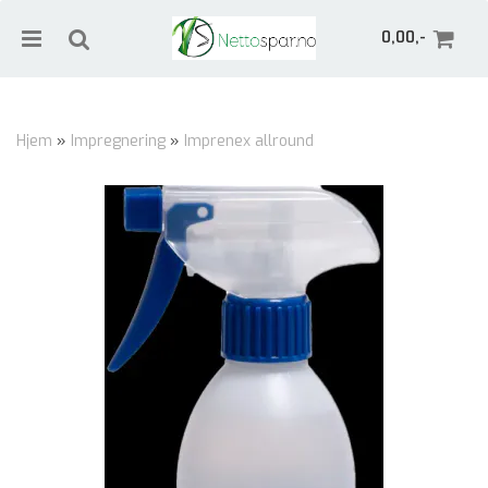
0,00,-
Hjem
»
Impregnering
»
Imprenex allround
Nullstill
Trykk ENTER for å søke