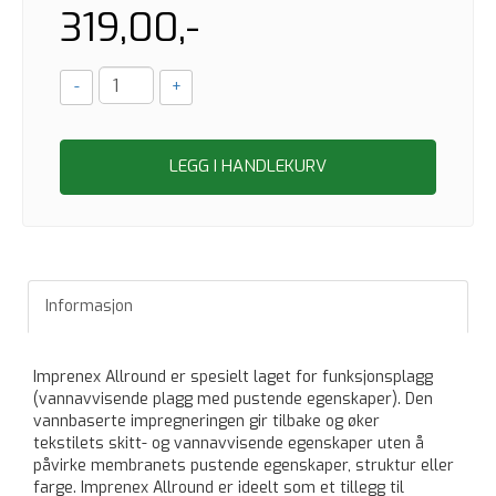
319,00,-
-
+
LEGG I HANDLEKURV
Informasjon
Imprenex Allround er spesielt laget for funksjonsplagg
(vannavvisende plagg med pustende egenskaper). Den
vannbaserte impregneringen gir tilbake og øker
tekstilets skitt- og vannavvisende egenskaper uten å
påvirke membranets pustende egenskaper, struktur eller
farge. Imprenex Allround er ideelt som et tillegg til