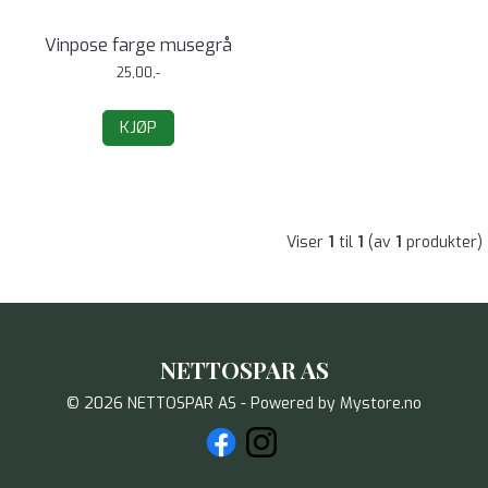
Vinpose farge musegrå
25,00,-
KJØP
Viser
1
til
1
(av
1
produkter)
NETTOSPAR AS
© 2026 NETTOSPAR AS - Powered by
Mystore.no