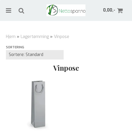
0,00,-
Hjem
»
Lagertømming
»
Vinpose
SORTERING
Nullstill
Trykk ENTER for å søke
Vinpose